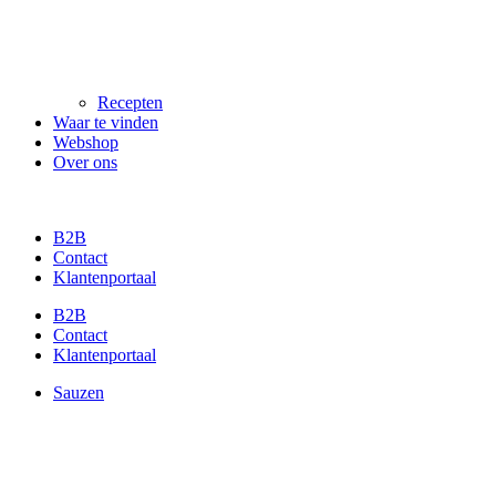
Recepten
Waar te vinden
Webshop
Over ons
B2B
Contact
Klantenportaal
B2B
Contact
Klantenportaal
Sauzen